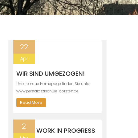
22
Apr
WIR SIND UMGEZOGEN!
Unsere neue Homepage finden Sie unter
www.pestalozzischule-dorsten.de
Read More
2
WORK IN PROGRESS