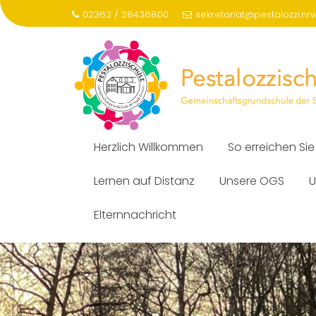
Skip
02362 / 28436800
sekretariat@pestalozzi.nr
to
content
Herzlich Willkommen
So erreichen Sie
Lernen auf Distanz
Unsere OGS
U
Elternnachricht