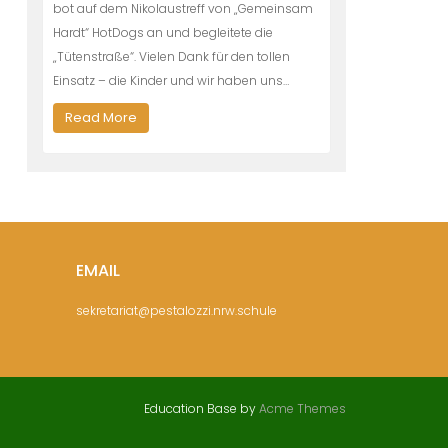
bot auf dem Nikolaustreff von „Gemeinsam
Hardt“ HotDogs an und begleitete die
„Tütenstraße“. Vielen Dank für den tollen
Einsatz – die Kinder und wir haben uns…
Read More
EMAIL
sekretariat@pestalozzi.nrw.schule
Education Base by
Acme Themes