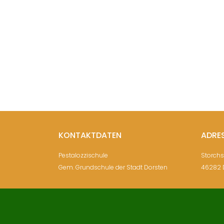
KONTAKTDATEN
ADRE
Pestalozzischule
Storch
Gem. Grundschule der Stadt Dorsten
46282 