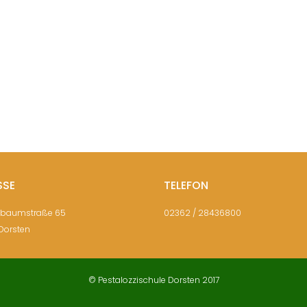
SSE
TELEFON
sbaumstraße 65
02362 / 28436800
Dorsten
© Pestalozzischule Dorsten 2017