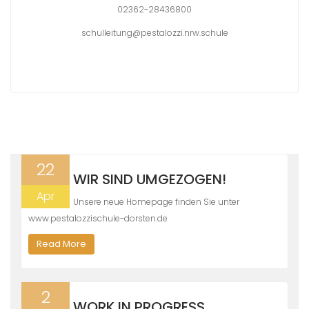
02362-28436800
schulleitung@pestalozzi.nrw.schule
22
WIR SIND UMGEZOGEN!
Apr
Unsere neue Homepage finden Sie unter
www.pestalozzischule-dorsten.de
Read More
2
WORK IN PROGRESS