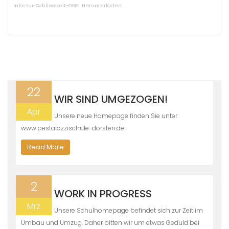
Info-zur-Schliesszeit-OGS
Herunterladen
22
WIR SIND UMGEZOGEN!
Apr
Unsere neue Homepage finden Sie unter
www.pestalozzischule-dorsten.de
Read More
2
WORK IN PROGRESS
Mrz
Unsere Schulhomepage befindet sich zur Zeit im
Umbau und Umzug. Daher bitten wir um etwas Geduld bei