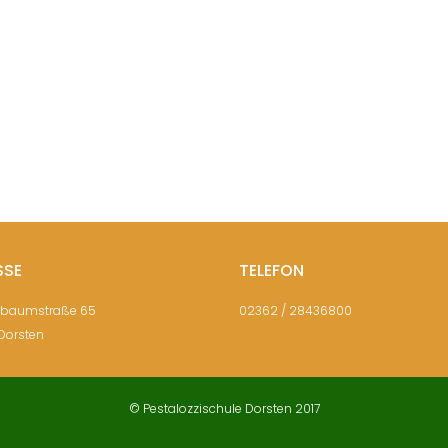
SSE
TELEFON
sbaumstraße 65
02362 / 28436800
Dorsten
© Pestalozzischule Dorsten 2017