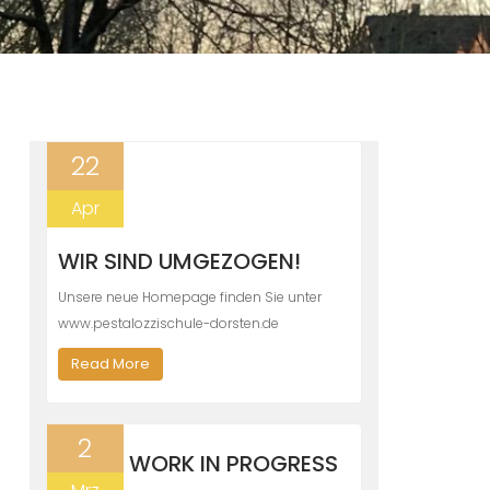
22
Apr
WIR SIND UMGEZOGEN!
Unsere neue Homepage finden Sie unter
www.pestalozzischule-dorsten.de
Read More
2
WORK IN PROGRESS