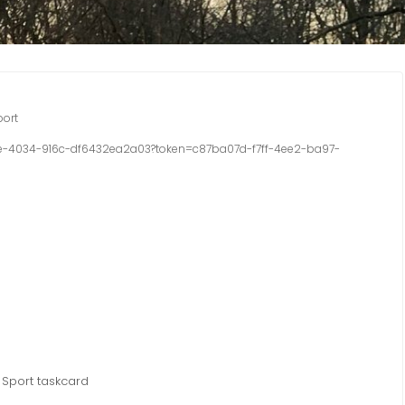
port
44e-4034-916c-df6432ea2a03?token=c87ba07d-f7ff-4ee2-ba97-
Sport taskcard