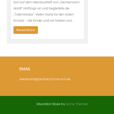
bot auf dem Nikolaustreff von „Gemeinsam
Hardt“ HotDogs an und begleitete die
„Tütenstraße“. Vielen Dank für den tollen
Einsatz – die Kinder und wir haben uns…
Read More
EMAIL
sekretariat@pestalozzi.nrw.schule
Education Base by
Acme Themes