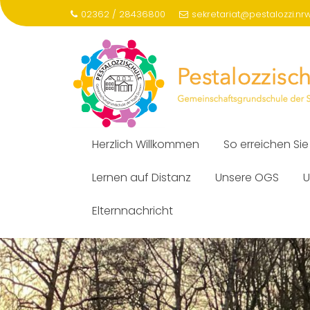
Skip
02362 / 28436800
sekretariat@pestalozzi.nr
to
content
Herzlich Willkommen
So erreichen Sie
Lernen auf Distanz
Unsere OGS
U
Elternnachricht