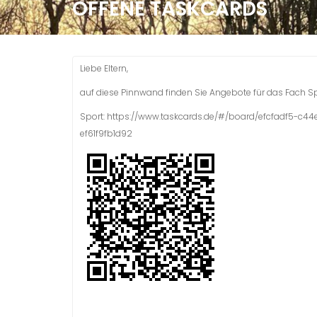
OFFENE TASKCARDS
Liebe Eltern,
auf diese Pinnwand finden Sie Angebote für das Fach S
Sport: https://www.taskcards.de/#/board/efcfadf5-c
ef61f9fb1d92