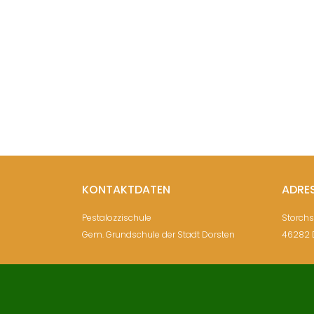
KONTAKTDATEN
ADRE
Pestalozzischule
Storch
Gem. Grundschule der Stadt Dorsten
46282 