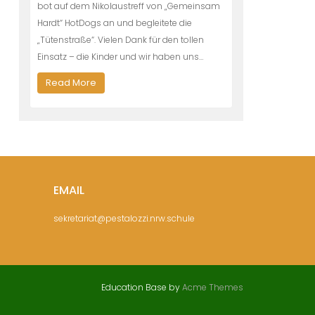
bot auf dem Nikolaustreff von „Gemeinsam
Hardt“ HotDogs an und begleitete die
„Tütenstraße“. Vielen Dank für den tollen
Einsatz – die Kinder und wir haben uns…
Read More
EMAIL
sekretariat@pestalozzi.nrw.schule
Education Base by
Acme Themes