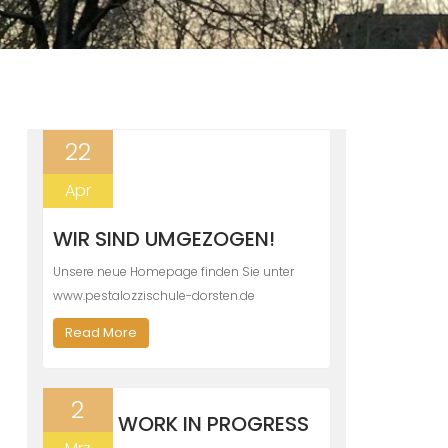
22
Apr
WIR SIND UMGEZOGEN!
Unsere neue Homepage finden Sie unter
www.pestalozzischule-dorsten.de
Read More
2
WORK IN PROGRESS