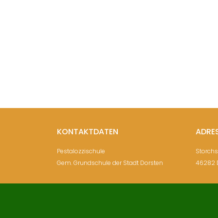
KONTAKTDATEN
ADRE
Pestalozzischule
Storch
Gem. Grundschule der Stadt Dorsten
46282 