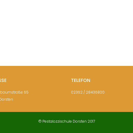
SSE
TELEFON
sbaumstraße 65
02362 / 28436800
Dorsten
© Pestalozzischule Dorsten 2017