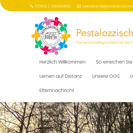
Skip
02362 / 28436800
sekretariat@pestalozzi.nr
to
content
Herzlich Willkommen
So erreichen Sie
Lernen auf Distanz
Unsere OGS
U
Elternnachricht