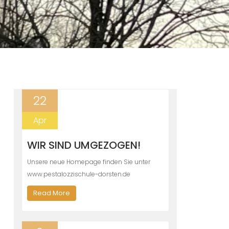
22
Apr
WIR SIND UMGEZOGEN!
Unsere neue Homepage finden Sie unter
www.pestalozzischule-dorsten.de
Read More