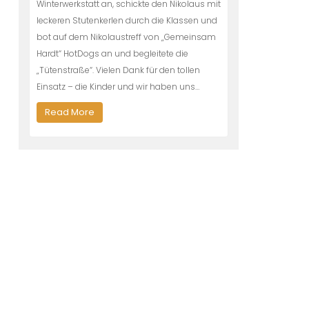
Winterwerkstatt an, schickte den Nikolaus mit
leckeren Stutenkerlen durch die Klassen und
bot auf dem Nikolaustreff von „Gemeinsam
Hardt“ HotDogs an und begleitete die
„Tütenstraße“. Vielen Dank für den tollen
Einsatz – die Kinder und wir haben uns…
Read More