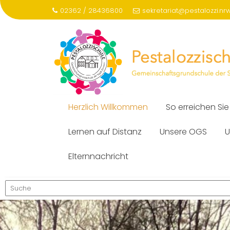
Skip
02362 / 28436800
sekretariat@pestalozzi.nr
to
content
Herzlich Willkommen
So erreichen Sie
Lernen auf Distanz
Unsere OGS
U
Elternnachricht