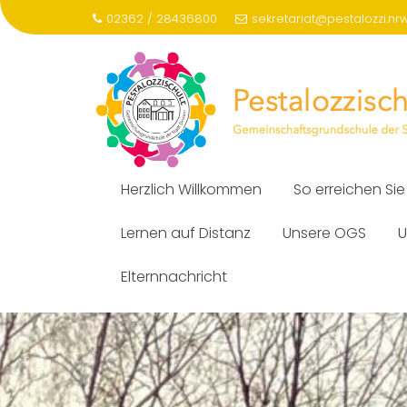
Skip
02362 / 28436800
sekretariat@pestalozzi.nr
to
content
Herzlich Willkommen
So erreichen Sie
Lernen auf Distanz
Unsere OGS
U
Elternnachricht