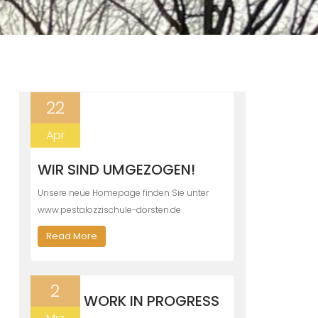
22
Apr
WIR SIND UMGEZOGEN!
Unsere neue Homepage finden Sie unter
www.pestalozzischule-dorsten.de
Read More
2
WORK IN PROGRESS