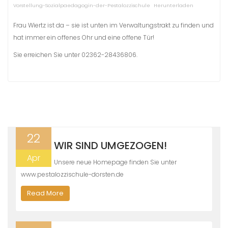
Vorstellung-Sozialpaedagogin-der-Pestalozzischule
Herunterladen
Frau Wiertz ist da – sie ist unten im Verwaltungstrakt zu finden und
hat immer ein offenes Ohr und eine offene Tür!
Sie erreichen Sie unter 02362-28436806.
22
WIR SIND UMGEZOGEN!
Apr
Unsere neue Homepage finden Sie unter
www.pestalozzischule-dorsten.de
Read More