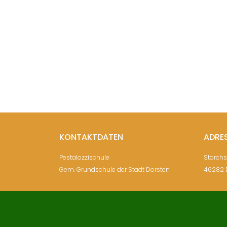
KONTAKTDATEN
ADRE
Pestalozzischule
Storch
Gem. Grundschule der Stadt Dorsten
46282 