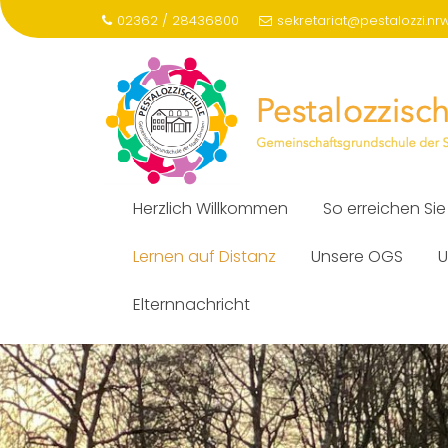
Skip
02362 / 28436800
sekretariat@pestalozzi.nr
to
content
Herzlich Willkommen
So erreichen Sie
Lernen auf Distanz
Unsere OGS
U
Elternnachricht