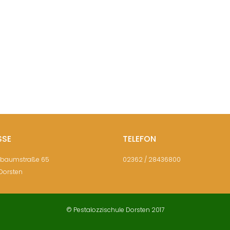
SSE
TELEFON
sbaumstraße 65
02362 / 28436800
Dorsten
© Pestalozzischule Dorsten 2017