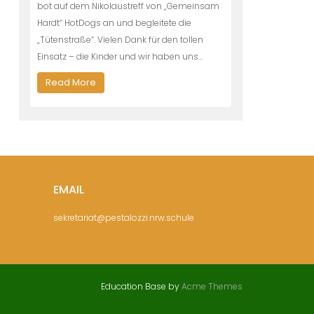
bot auf dem Nikolaustreff von „Gemeinsam
Hardt“ HotDogs an und begleitete die
„Tütenstraße“. Vielen Dank für den tollen
Einsatz – die Kinder und wir haben uns…
Read More
EMAIL
sekretariat@pestalozzi.nrw.schule
Education Base by
Acme Themes