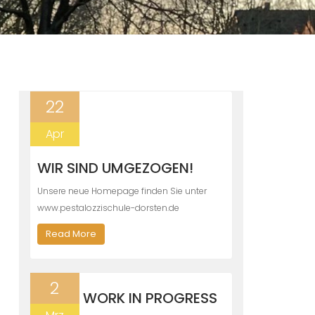
22
Apr
WIR SIND UMGEZOGEN!
Unsere neue Homepage finden Sie unter
www.pestalozzischule-dorsten.de
Read More
2
WORK IN PROGRESS