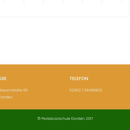
SSE
TELEFON
sbaumstraße 65
02362 / 28436800
Dorsten
© Pestalozzischule Dorsten 2017