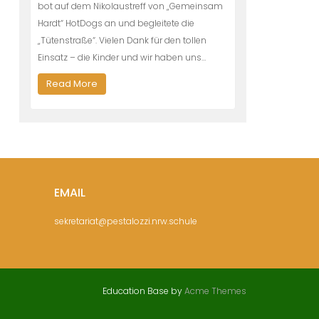
bot auf dem Nikolaustreff von „Gemeinsam
Hardt“ HotDogs an und begleitete die
„Tütenstraße“. Vielen Dank für den tollen
Einsatz – die Kinder und wir haben uns…
Read More
EMAIL
sekretariat@pestalozzi.nrw.schule
Education Base by
Acme Themes