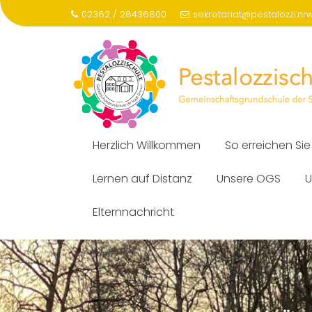
Skip
02362 / 28436800
sekretariat@pestalozzi.nr
to
content
Herzlich Willkommen
So erreichen Sie
Lernen auf Distanz
Unsere OGS
U
Elternnachricht