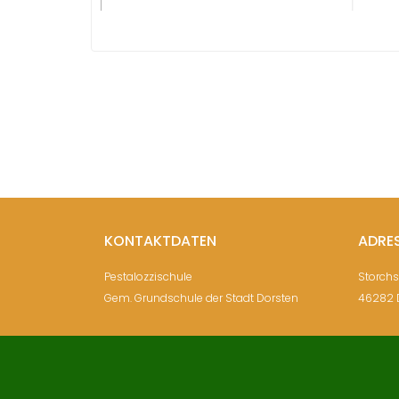
KONTAKTDATEN
ADRE
Pestalozzischule
Storch
Gem. Grundschule der Stadt Dorsten
46282 