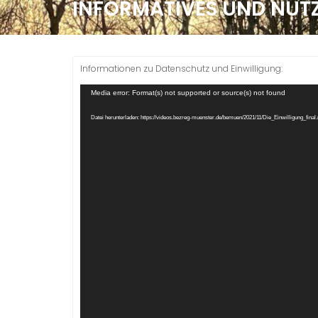
INFORMATIVES UND NÜTZ
Informationen zu Datenschutz und Einwilligung:
Video-
Media error: Format(s) not supported or source(s) not found
Player
Datei herunterladen: https://videos.bezreg-muenster.de/bemuen/2021/11/Die_Einwilligung_fina