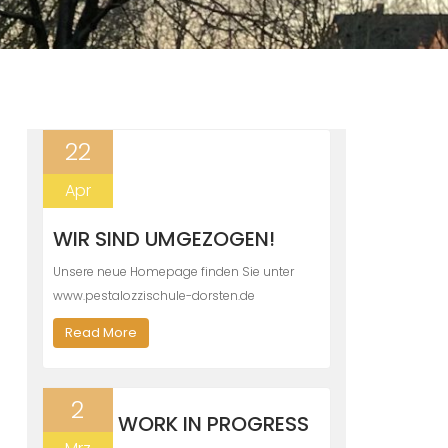
22
Apr
WIR SIND UMGEZOGEN!
Unsere neue Homepage finden Sie unter
www.pestalozzischule-dorsten.de
Read More
2
WORK IN PROGRESS