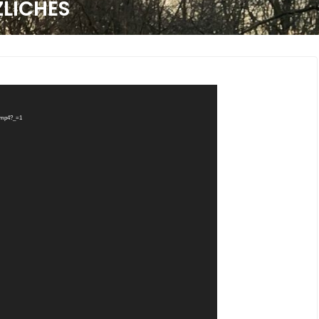
LICHES
l.mp4?_=1