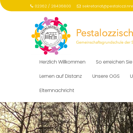
Skip
02362 / 28436800
sekretariat@pestalozzi.nr
to
content
Herzlich Willkommen
So erreichen Sie
Lernen auf Distanz
Unsere OGS
U
Elternnachricht