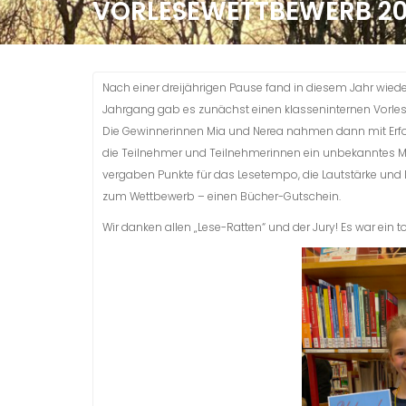
VORLESEWETTBEWERB 2
Nach einer dreijährigen Pause fand in diesem Jahr wiede
Jahrgang gab es zunächst einen klasseninternen Vorles
Die Gewinnerinnen Mia und Nerea nahmen dann mit Erfol
die Teilnehmer und Teilnehmerinnen ein unbekanntes M
vergaben Punkte für das Lesetempo, die Lautstärke und 
zum Wettbewerb – einen Bücher-Gutschein.
Wir danken allen „Lese-Ratten“ und der Jury! Es war ein