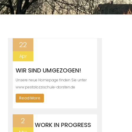
22
Apr
WIR SIND UMGEZOGEN!
Unsere neue Homepage finden Sie unter
www.pestalozzischule-dorsten.de
Read More
2
WORK IN PROGRESS