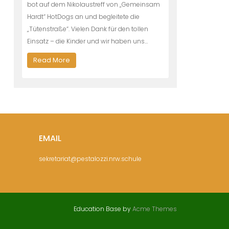
bot auf dem Nikolaustreff von „Gemeinsam
Hardt“ HotDogs an und begleitete die
„Tütenstraße“. Vielen Dank für den tollen
Einsatz – die Kinder und wir haben uns…
Read More
EMAIL
sekretariat@pestalozzi.nrw.schule
Education Base by
Acme Themes