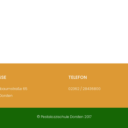
SSE
TELEFON
sbaumstraße 65
02362 / 28436800
Dorsten
© Pestalozzischule Dorsten 2017