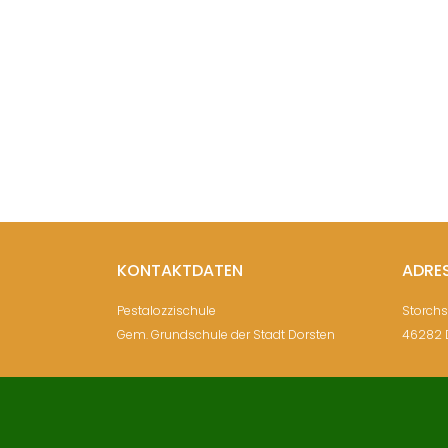
KONTAKTDATEN
ADRE
Pestalozzischule
Storch
Gem. Grundschule der Stadt Dorsten
46282 