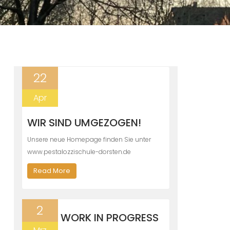
22
Apr
WIR SIND UMGEZOGEN!
Unsere neue Homepage finden Sie unter
www.pestalozzischule-dorsten.de
Read More
2
WORK IN PROGRESS