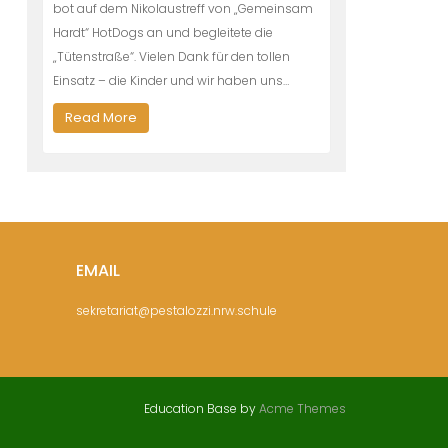
bot auf dem Nikolaustreff von „Gemeinsam
Hardt“ HotDogs an und begleitete die
„Tütenstraße“. Vielen Dank für den tollen
Einsatz – die Kinder und wir haben uns…
Read More
EMAIL
sekretariat@pestalozzi.nrw.schule
Education Base by
Acme Themes