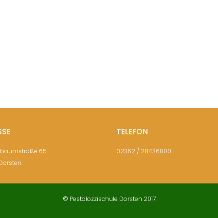
SSE
TELEFON
sbaumstraße 65
02362 / 28436800
Dorsten
© Pestalozzischule Dorsten 2017