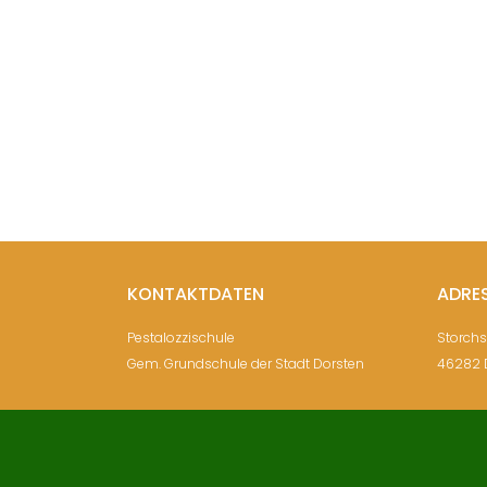
KONTAKTDATEN
ADRE
Pestalozzischule
Storch
Gem. Grundschule der Stadt Dorsten
46282 