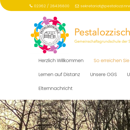
Skip
02362 / 28436800
sekretariat@pestalozzi.nr
to
content
Herzlich Willkommen
So erreichen Sie
Lernen auf Distanz
Unsere OGS
U
Elternnachricht