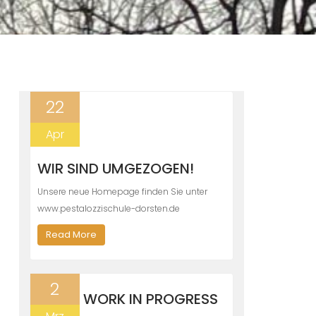
22
Apr
WIR SIND UMGEZOGEN!
Unsere neue Homepage finden Sie unter
www.pestalozzischule-dorsten.de
Read More
2
WORK IN PROGRESS