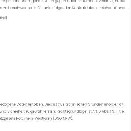
 Ihrer personenbezogenen Daten gegen Datenschutzrecht verstößt, haben
de zu beschweren, die Sie unter folgenden Kontaktdaten erreichen können:
iheit
zogene Daten erhoben. Dies ist aus technischen Gründen erforderlich,
Sicherheit zu gewährleisten. Rechtsgrundlage ist Art. 6 Abs. 1 S. 1 lit. e,
schutzgesetz Nordrhein-Westfalen (DSG NRW).