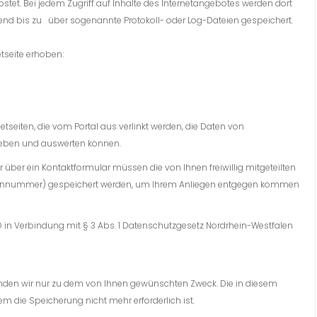
stet. Bei jedem Zugriff auf Inhalte des Internetangebotes werden dort
nd bis zu
über sogenannte Protokoll- oder Log-Dateien gespeichert.
etseite erhoben:
etseiten, die vom Portal aus verlinkt werden, die Daten von
rheben und auswerten können.
über ein Kontaktformular müssen die von Ihnen freiwillig mitgeteilten
elefonnummer) gespeichert werden, um Ihrem Anliegen entgegen kommen
DSGVO in Verbindung mit § 3 Abs. 1 Datenschutzgesetz Nordrhein-Westfalen
den wir nur zu dem von Ihnen gewünschten Zweck. Die in diesem
die Speicherung nicht mehr erforderlich ist.