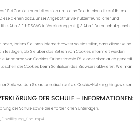
Bei Cookies handelt es sich um kleine Textdateien, die auf Ihrem
Diese dienen dazu, unser Angebot für Sie nutzerfreundlicher und
 1 lit. e, Abs. 3 EU-DSGVO in Verbindung mit § 3 Abs. 1 Datenschutzgesetz
den, indem Sie Ihren Internetbrowser so einstellen, dass dieser keine
ch festlegen, ob Sie über das Setzen von Cookies informiert werden
e die Annahme von Cookies für bestimmte Fälle oder eben auch generell
öschen der Cookies beim Schließen des Browsers aktivieren. Wie man
ner Seite werden Sie automatisch auf die Cookie-Nutzung hingewiesen.
TZERKLÄRUNG DER SCHULE – INFORMATIONEN:
ärung der Schule sowie die erforderlichen Unterlagen.
_Einwilligung_final.mp4