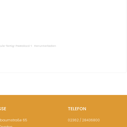
le-fertig-Pestalozzi-1
Herunterladen
SSE
TELEFON
sbaumstraße 65
02362 / 28436800
Dorsten