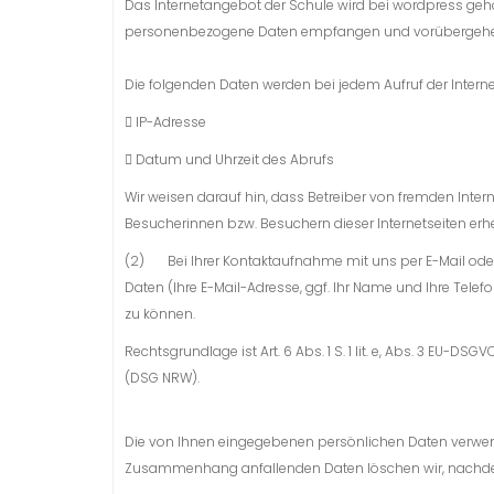
Das Internetangebot der Schule wird bei wordpress
geho
personenbezogene Daten empfangen und vorübergehe
Die folgenden Daten werden bei jedem Aufruf der Intern
 IP-Adresse
 Datum und Uhrzeit des Abrufs
Wir weisen darauf hin, dass Betreiber von fremden Intern
Besucherinnen bzw. Besuchern dieser Internetseiten e
(2) Bei Ihrer Kontaktaufnahme mit uns per E-Mail oder 
Daten (Ihre E-Mail-Adresse, ggf. Ihr Name und Ihre T
zu können.
Rechtsgrundlage ist Art. 6 Abs. 1 S. 1 lit. e, Abs. 3 EU-
(DSG NRW).
Die von Ihnen eingegebenen persönlichen Daten verwen
Zusammenhang anfallenden Daten löschen wir, nachdem 