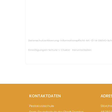
Datenschutzerklaerung-Informationspflicht-Art.-13-14-DSGVO-Schu
Einwilligungen-Schule-I.-Cluster
Herunterladen
KONTAKTDATEN
ADRE
Pestalozzischule
Storch
Gem. Grundschule der Stadt Dorsten
46282 