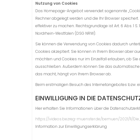
Nutzung von Cookies
Das Homepage-Angebot verwendet sogenannte „Cookies“. 
Rechner abgelegt werden und die Ihr Browser speichert. 
effektiver zu machen. Rechtsgrundlage ist Art. 6 Abs. 1 S.
Nordrhein-Westfalen (DSG NRW).
Sie können die Verwendung von Cookies dadurch unterbin
Cookies akzeptiert. Sie können in Ihrem Browser aber au
möchten und Cookies nur im Einzelfall erlauben, ob Si
ausschließen. Außerdem können Sie das automatische L
das macht, hängt von Ihrem Browser ab.
Beim erstmaligen Besuch des Internetangebotes bzw. ei
EINWILLIGUNG IN DIE DATENSCHU
Hier erhalten Sie Informationen über die Datenschutzerkl
https://videos.bezreg-muenster.de/bemuen/2021/11/Die
Information zur Einwilligungserklärung