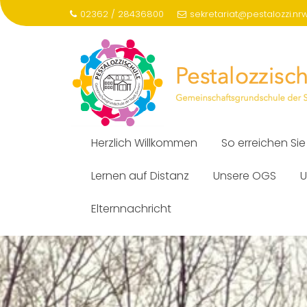
Skip
02362 / 28436800
sekretariat@pestalozzi.nr
to
content
Herzlich Willkommen
So erreichen Sie
Lernen auf Distanz
Unsere OGS
U
Elternnachricht