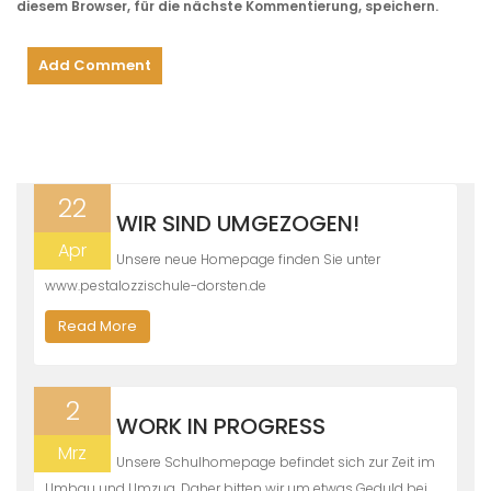
diesem Browser, für die nächste Kommentierung, speichern.
22
WIR SIND UMGEZOGEN!
Apr
Unsere neue Homepage finden Sie unter
www.pestalozzischule-dorsten.de
Read More
2
WORK IN PROGRESS
Mrz
Unsere Schulhomepage befindet sich zur Zeit im
Umbau und Umzug. Daher bitten wir um etwas Geduld bei