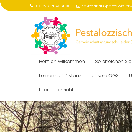
Skip
02362 / 28436800
sekretariat@pestalozzi.nr
to
content
Herzlich Willkommen
So erreichen Sie
Lernen auf Distanz
Unsere OGS
U
Elternnachricht