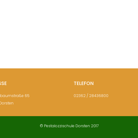
SSE
TELEFON
sbaumstraße 65
02362 / 28436800
Dorsten
© Pestalozzischule Dorsten 2017