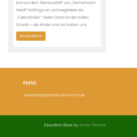
bot auf dem Nikolaustreff von „Gemeinsam
Hardt“ HotDogs an und begleitete die
„Tütenstraße“. Vielen Dank für den tollen
Einsatz – die Kinder und wir haben uns…
Read More
EMAIL
sekretariat@pestalozzi.nrw.schule
Education Base by
Acme Themes