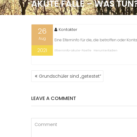
AKUTE FÄLLE – WAS TUN
26
Kontakter
Aug
Eine Elterninfo für die, die betroffen oder Kon
2021
Elterninfo-akute-Faelle
Herunterladen
BEITRAGS-
Grundschüler sind „getestet“
NAVIGATION
LEAVE A COMMENT