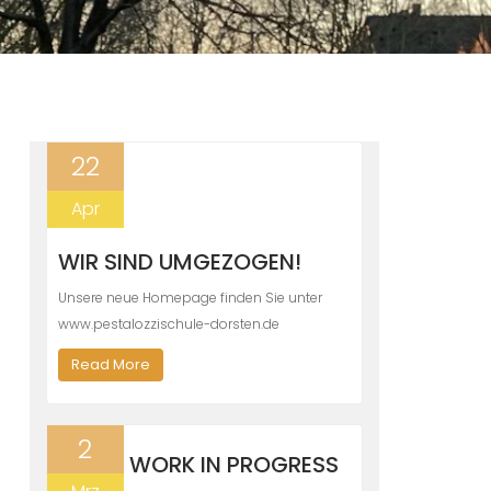
22
Apr
WIR SIND UMGEZOGEN!
Unsere neue Homepage finden Sie unter
www.pestalozzischule-dorsten.de
Read More
2
WORK IN PROGRESS