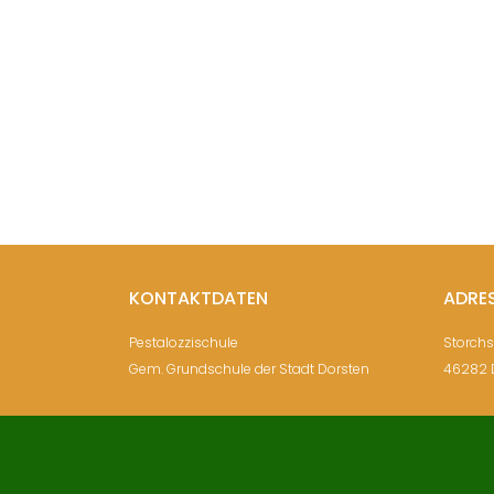
KONTAKTDATEN
ADRE
Pestalozzischule
Storch
Gem. Grundschule der Stadt Dorsten
46282 