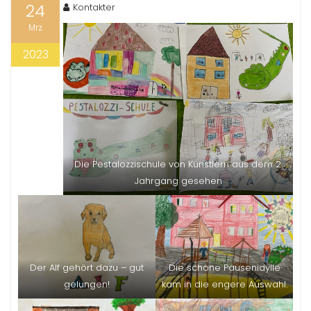
24
Kontakter
Mrz
2023
Die Pestalozzischule von Künstlern aus dem 2.
Jahrgang gesehen
Der Alf gehört dazu – gut
Die schöne Pausenidylle
gelungen!
kam in die engere Auswahl.