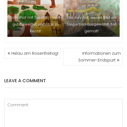
Schulhof mit Tusche – sehr
Die Jury hat dieses Bild als
gut bewertet, und das zu
Siegerbild ausgewählt. Toll
Recht!
gemalt!
BEITRAGS-
Helau am Rosenfreitag!
Informationen zum
NAVIGATION
Sommer-Endspurt
LEAVE A COMMENT