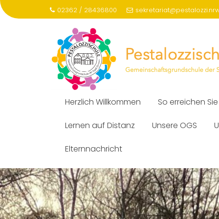
Skip
02362 / 28436800
sekretariat@pestalozzi.nr
to
content
Herzlich Willkommen
So erreichen Sie
Lernen auf Distanz
Unsere OGS
U
Elternnachricht