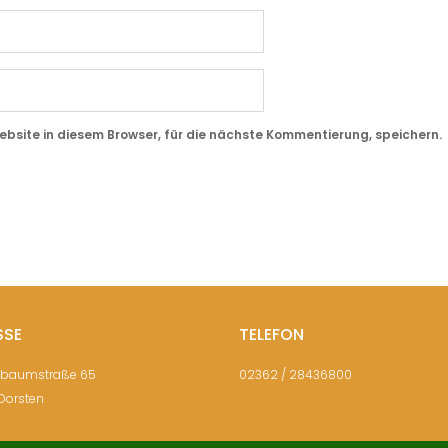
site in diesem Browser, für die nächste Kommentierung, speichern.
SSE
TELEFON
sbaumstraße 65
02362 / 28436800
Dorsten