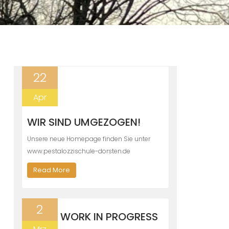
22
Apr
WIR SIND UMGEZOGEN!
Unsere neue Homepage finden Sie unter
www.pestalozzischule-dorsten.de
Read More
2
WORK IN PROGRESS