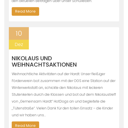
den aktuellen Beiträgen über unser Schulleben.
Read More
10
Dez
NIKOLAUS UND
WEIHNACHTSAKTIONEN
Weihnachtliche Aktivitäten auf der Hardt: Unser fleißiger
Förderverein bot zusammen mit der OGS eine Station auf der
Winterwerkstatt an, schickte den Nikolaus mit leckeren
Stutenkerlen durch die Klassen und bot auf dem Nikolaustreff
von „Gemeinsam Hardt“ HotDogs an und begleitete die
„Tütenstraße“. Vielen Dank für den tollen Einsatz – die Kinder
und wir haben uns…
Read More