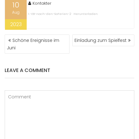
10
Kontakter
Aug
1.-EB-nach-den-SoFerien-2
Herunterladen
2023
BEITRAGS-
Schöne Ereignisse im
Einladung zum Spielfest
NAVIGATION
Juni
LEAVE A COMMENT