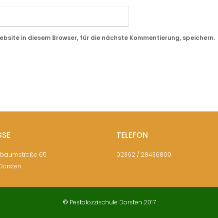
site in diesem Browser, für die nächste Kommentierung, speichern.
SSE
TELEFON
sbaumstraße 65
02362 / 28436800
Dorsten
© Pestalozzischule Dorsten 2017