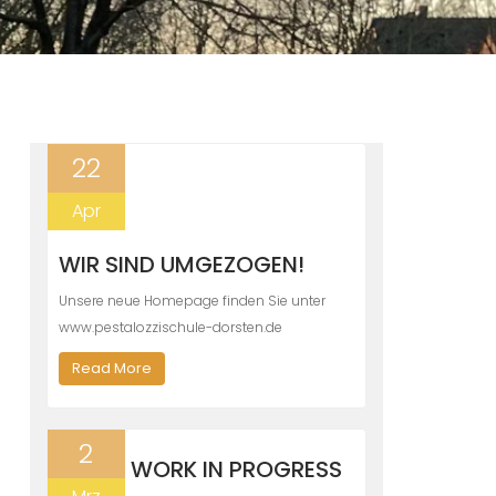
22
Apr
WIR SIND UMGEZOGEN!
Unsere neue Homepage finden Sie unter
www.pestalozzischule-dorsten.de
Read More
2
WORK IN PROGRESS