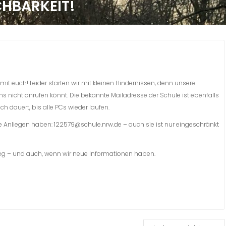
CHBARKEIT!
l mit euch! Leider starten wir mit kleinen Hindernissen, denn unsere
ns nicht anrufen könnt. Die bekannte Mailadresse der Schule ist ebenfalls
ch dauert, bis alle PCs wieder laufen.
de Anliegen haben: 122579@schule.nrw.de – auch sie ist nur eingeschränkt
eg – und auch, wenn wir neue Informationen haben.