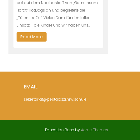
bot auf dem Nikolaustreff von „Gemeinsam
Hardt“ HotDogs an und begleitete die
„Tütenstraße“. Vielen Dank für den tollen
Einsatz – die Kinder und wir haben uns…
Read More
EMAIL
sekretariat@pestalozzi.nrw.schule
Education Base by
Acme Themes