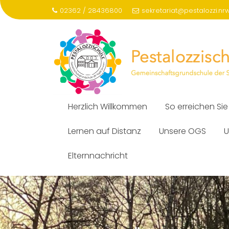
Skip
02362 / 28436800
sekretariat@pestalozzi.nr
to
content
Herzlich Willkommen
So erreichen Sie
Lernen auf Distanz
Unsere OGS
U
Elternnachricht