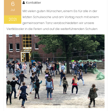
6
Kontakter
Jul
Mit vielen guten Wünschen, einem Eis für alle in der
letzten Schulwoche und am Vortag noch mit einem
2021
gemeinsamen Tanz verabschiedeten wir unsere
Viertklässler in die Ferien und auf die weiterführenden Schulen: