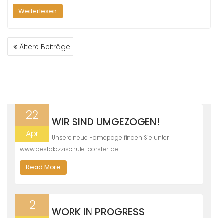
Weiterlesen
BEITRAGSNAVIGATION
Ältere Beiträge
22
WIR SIND UMGEZOGEN!
Apr
Unsere neue Homepage finden Sie unter
www.pestalozzischule-dorsten.de
Read More
2
WORK IN PROGRESS