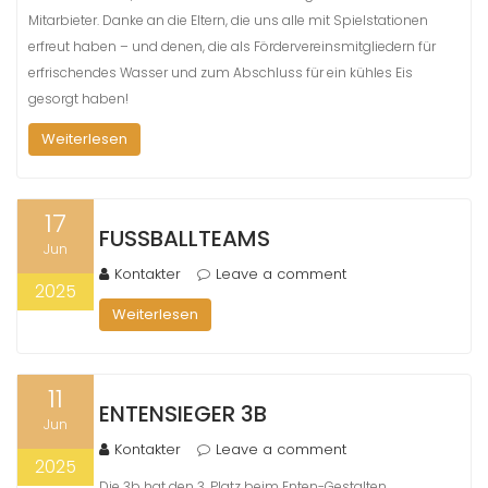
Mitarbieter. Danke an die Eltern, die uns alle mit Spielstationen
erfreut haben – und denen, die als Fördervereinsmitgliedern für
erfrischendes Wasser und zum Abschluss für ein kühles Eis
gesorgt haben!
Weiterlesen
17
FUSSBALLTEAMS
Jun
Kontakter
Leave a comment
2025
Weiterlesen
11
ENTENSIEGER 3B
Jun
Kontakter
Leave a comment
2025
Die 3b hat den 3. Platz beim Enten-Gestalten